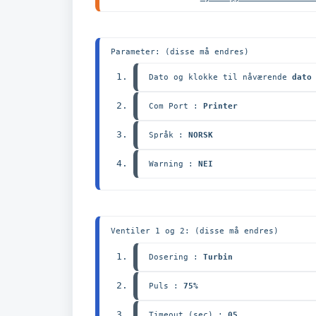
Dato og klokke til nåværende 
dato
Com Port : 
Printer
Språk : 
NORSK
Warning : 
NEI
Dosering : 
Turbin
Puls :
 75%
Timeout (sec) :
 05