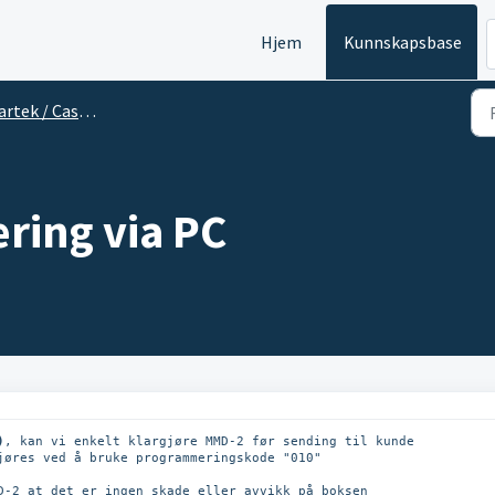
Hjem
Kunnskapsbase
ek / Cascade 3 Telleverk
ring via PC
)
, kan vi enkelt klargjøre MMD-2 før sending til kunde

jøres ved å bruke programmeringskode "010"

D-2 at det er ingen skade eller avvikk på boksen