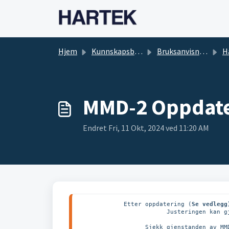
Gå til hovedinnhold
Hjem
Kunnskapsbase
Bruksanvisninger
Hart
MMD-2 Oppdate
Endret Fri, 11 Okt, 2024 ved 11:20 AM
Etter oppdatering (
Se vedlegg
Justeringen kan g
Sjekk gjenstanden av MM