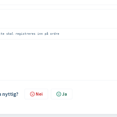
tte skal registreres inn på ordre
n nyttig?
Nei
Ja